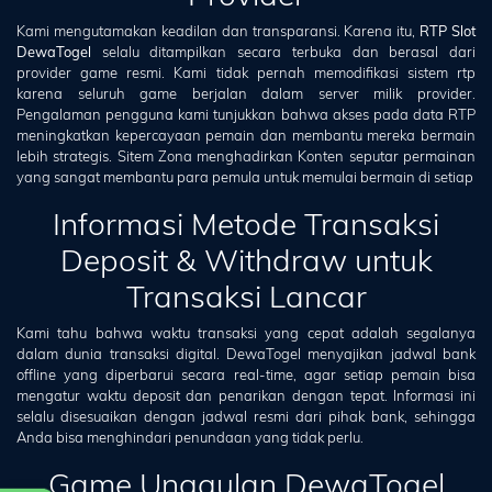
Kami mengutamakan keadilan dan transparansi. Karena itu,
RTP Slot
DewaTogel
selalu ditampilkan secara terbuka dan berasal dari
provider game resmi. Kami tidak pernah memodifikasi sistem rtp
karena seluruh game berjalan dalam server milik provider.
Pengalaman pengguna kami tunjukkan bahwa akses pada data RTP
meningkatkan kepercayaan pemain dan membantu mereka bermain
lebih strategis. Sitem Zona menghadirkan Konten seputar permainan
yang sangat membantu para pemula untuk memulai bermain di setiap
Informasi Metode Transaksi
Deposit & Withdraw untuk
Transaksi Lancar
Kami tahu bahwa waktu transaksi yang cepat adalah segalanya
dalam dunia transaksi digital. DewaTogel menyajikan jadwal bank
offline yang diperbarui secara real-time, agar setiap pemain bisa
mengatur waktu deposit dan penarikan dengan tepat. Informasi ini
selalu disesuaikan dengan jadwal resmi dari pihak bank, sehingga
Anda bisa menghindari penundaan yang tidak perlu.
Game Unggulan DewaTogel