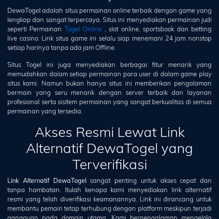
DewaTogel
adalah situs permainan online terbaik dengan game yang
lengkap dan sangat terpercaya. Situs ini menyediakan permainan judi
seperti Permainan
Togel Online
, slot online, sportsbook dan betting
live casino. Link situs game ini selalu siap menemani 24 jam nonstop
setiap harinya tanpa ada jam Offline.
Situs Togel ini juga menyediakan berbagai fitur menarik yang
memudahkan dalam setiap permainan para user di dalam game play
situs kami. Namun bukan hanya situs ini memberikan pengalaman
bermain yang seru menarik dengan server terbaik dan layanan
profesional serta sisitem permainan yang sangat berkualitas di semua
permainan yang tersedia.
Akses Resmi Lewat Link
Alternatif DewaTogel yang
Terverifikasi
Link Alternatif DewaTogel
sangat penting untuk akses cepat dan
tanpa hambatan. Itulah kenapa kami menyediakan link alternatif
resmi yang telah diverifikasi keamanannya. Link ini dirancang untuk
membantu pemain tetap terhubung dengan platform meskipun terjadi
gangguan pada domain utama. Kami berpengalaman mengelola