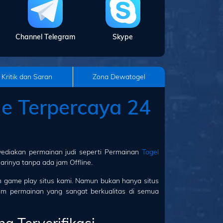
Channel Telegram
Skype
Kritik dan Saran
Zona Dewatogel
ne Terpercaya 24
yediakan permainan judi seperti Permainan
Togel
harinya tanpa ada jam Offline.
m game play situs kami. Namun bukan hanya situs
tem permainan yang sangat berkualitas di semua