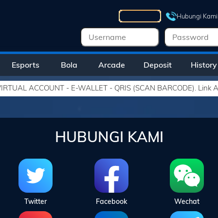
Hubungi Kami
Esports
Bola
Arcade
Deposit
History
UNT - E-WALLET - QRIS (SCAN BARCODE). Link Alternatif DEWATOG
HUBUNGI KAMI
Twitter
Facebook
Wechat