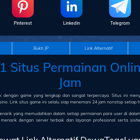
Pinterest
Linkedin
Telegram
Bukti JP
Link Alternatif
1 Situs Permainan Onli
Jam
ik dengan game yang lengkap dan sangat terpercaya. Situs ini men
casino. Link situs game ini selalu siap menemani 24 jam nonstop setiap 
r menarik yang memudahkan dalam setiap permainan para user di dala
enarik dengan server terbaik dan layanan profesional serta sisi